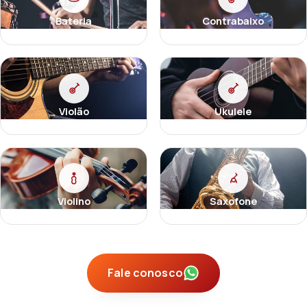
Bateria
Contrabaixo
Violão
Ukulele
Violino
Saxofone
Fale conosco