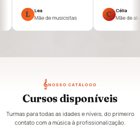
Célia
Silvia
C
S
Mãe de aluna
Avaliação n
𝄞
NOSSO CATÁLOGO
Cursos disponíveis
Turmas para todas as idades e níveis, do primeiro
contato com a música à profissionalização.