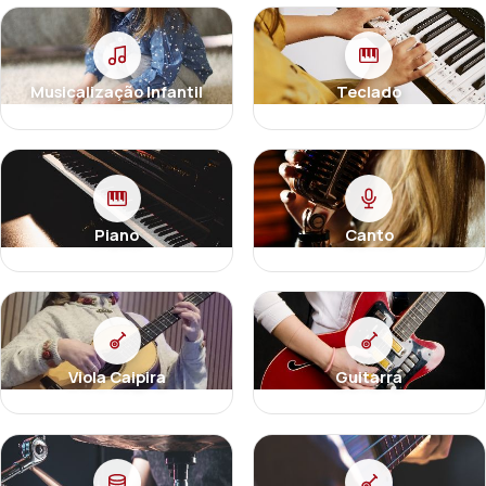
Musicalização Infantil
Teclado
Piano
Canto
Viola Caipira
Guitarra