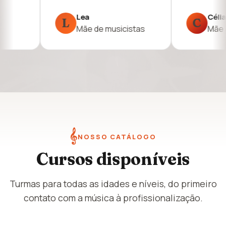
Célia
Silvia
C
S
stas
Mãe de aluna
Avali
𝄞
NOSSO CATÁLOGO
Cursos disponíveis
Turmas para todas as idades e níveis, do primeiro
contato com a música à profissionalização.