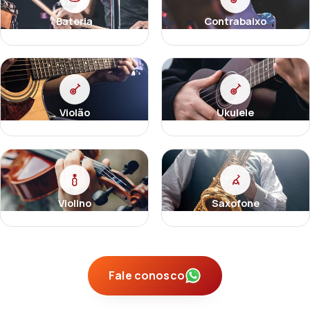
Bateria
Contrabaixo
Violão
Ukulele
Violino
Saxofone
Fale conosco