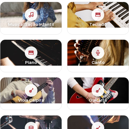
Musicalização Infantil
Teclado
Piano
Canto
Viola Caipira
Guitarra