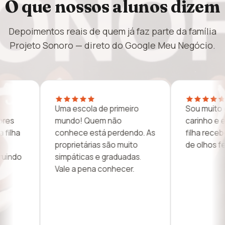
O que nossos alunos dizem
Depoimentos reais de quem já faz parte da família
Projeto Sonoro — direto do Google Meu Negócio.
ro
Sou muito grata por todo o
Só tive bo
carinho e ensino que minha
na escola:
do. As
filha recebe. Recomendo
professores
to
de olhos fechados!
muito aten
as.
filhos ama
.
estudar mú
Guarulhos,
lugar.