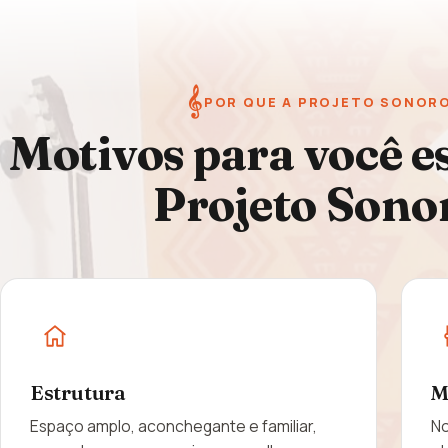
𝄞
POR QUE A PROJETO SONOR
Motivos para você e
Projeto Sono
Estrutura
M
Espaço amplo, aconchegante e familiar,
No