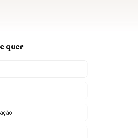
ue quer
nação