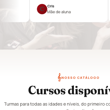
Lea
Céli
L
C
Mãe de musicistas
Mãe 
𝄞
NOSSO CATÁLOGO
Cursos disponí
Turmas para todas as idades e níveis, do primeiro c