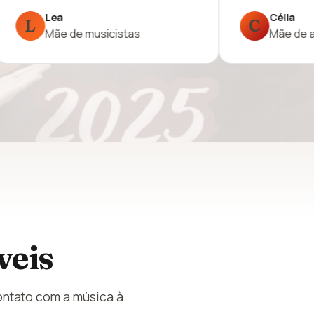
a
Silvia
S
de aluna
Avaliação no Google
veis
ontato com a música à