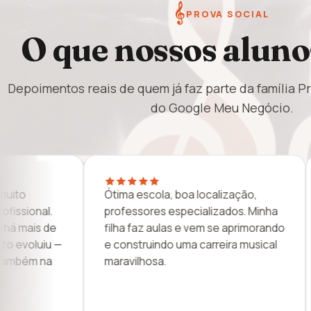
𝄞
PROVA SOCIAL
O que nossos aluno
Depoimentos reais de quem já faz parte da família P
do Google Meu Negócio.
Uma escola de primeiro mundo!
Sou muito 
Quem não conhece está perdendo.
e ensino q
As proprietárias são muito
Recomendo
simpáticas e graduadas. Vale a pena
conhecer.