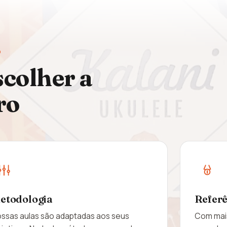
O
scolher a
ro
etodologia
Refer
ssas aulas são adaptadas aos seus
Com mais