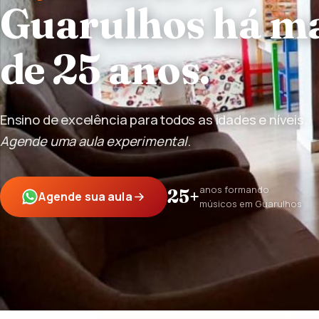
Guarulhos há m
de 25 anos.
Ensino de excelência para todos as idades e níveis.
Agende uma aula experimental
.
anos formando
25+
Agende sua aula
músicos em Guarulhos