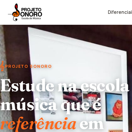
Diferencia
𝄞
PROJETO SONORO
Projeto Sonoro
Estude na escola
Projeto Sonoro
Escola de Música
Escola de Música
música que é
referência
em