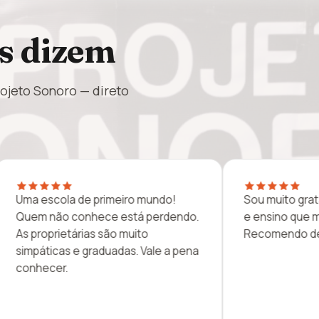
s dizem
rojeto Sonoro — direto
grata por todo o carinho
Só tive boas experiências na
ue minha filha recebe.
escola: excelentes professo
 de olhos fechados!
proprietárias muito atencios
meus filhos amam. Quem qui
estudar música em Guarulho
é o melhor lugar.